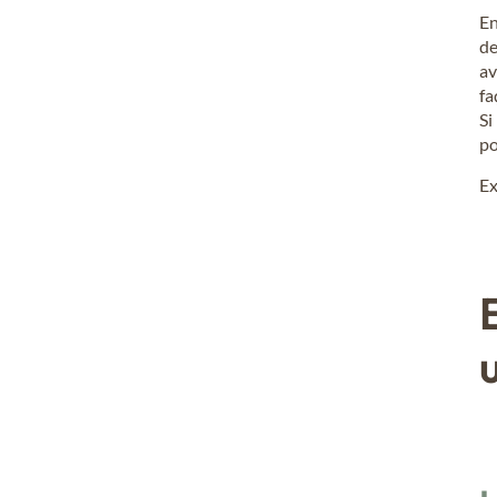
En
de
av
fa
Si
po
Ex
u