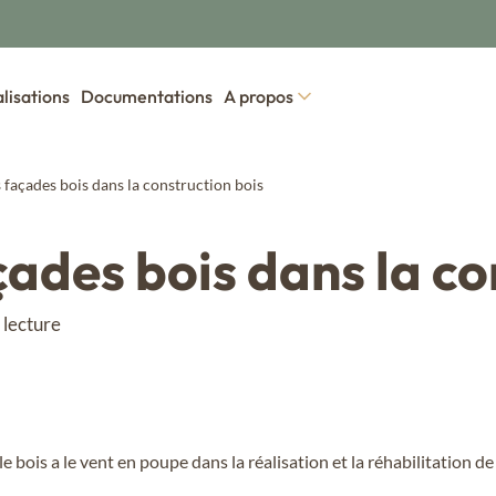
lisations
Documentations
A propos
s façades bois dans la construction bois
bois intérieur
sences de bois
Nos collections de bardage
Cedar
çades bois dans la co
is thermo
Lambris bois sec
Bardage boi
ze
t
Drywood
Élégance
ze Thermo
 lecture
du Nord Thermo
is étuvé
Bardage bo
od
Vintage
las
éa du Nord
Bardage bo
éa du Nord Thermo
 le bois a le vent en poupe dans la réalisation et la réhabilitation d
Colors
éa des Alpes Thermo