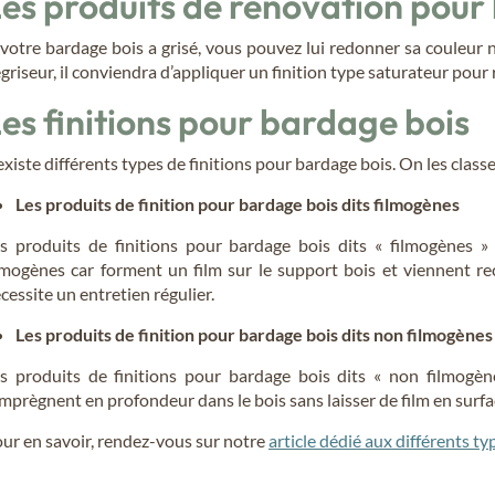
es produits de rénovation pour
 votre bardage bois a grisé, vous pouvez lui redonner sa couleur 
griseur, il conviendra d’appliquer un finition type saturateur pour 
es finitions pour bardage bois
 existe différents types de finitions pour bardage bois. On les clas
Les produits de finition pour bardage bois dits filmogènes
s produits de finitions pour bardage bois dits « filmogènes » 
lmogènes car forment un film sur le support bois et viennent rec
cessite un entretien régulier.
Les produits de finition pour bardage bois dits non filmogènes
s produits de finitions pour bardage bois dits « non filmogène
imprègnent en profondeur dans le bois sans laisser de film en surface
ur en savoir, rendez-vous sur notre
article dédié aux différents t