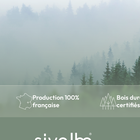
Bois dur
Production 100%
certifiés
française