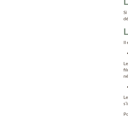
L
Si
dé
L
Il
Le
fi
né
Le
s’
Po