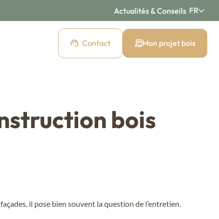
FR
Actualités & Conseils
Contact
Mon projet bois
s bois extérieur
nstruction bois
s tons bois
Bardage bois pré-grisé
New Age
is brûlé
Bardage bois brut
Authentic
is peint
Bardage bois montagne
e façades, il pose bien souvent la question de l’entretien.
Montagne