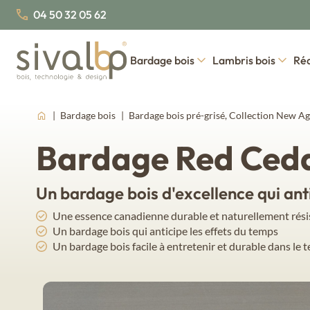
04 50 32 05 62
Bardage bois
Lambris bois
Réa
Bardage bois
Bardage bois pré-grisé, Collection New A
Nos profils de bardages
Nos essences de bois
Nos collections de lambris 
Nos es
Qui sommes-nous
Nous rejoindre
Bardage Red Ceda
Nos certifications
Nos actus
Bardage bois traditionnel
Épicéa du Nord
Red 
Lambris bo
Bardage bois faux claire-voie
Épicéa du Nord Thermo
Mélè
Fahrenhei
Un bardage bois d'excellence qui anti
Bardage bois claire-voie
Mélè
Une essence canadienne durable et naturellement rés
Bardage bois couvre-joint
Pin 
Lambris bo
Un bardage bois qui anticipe les effets du temps
Steamwo
Doug
Un bardage bois facile à entretenir et durable dans le 
Épic
Épic
Épic