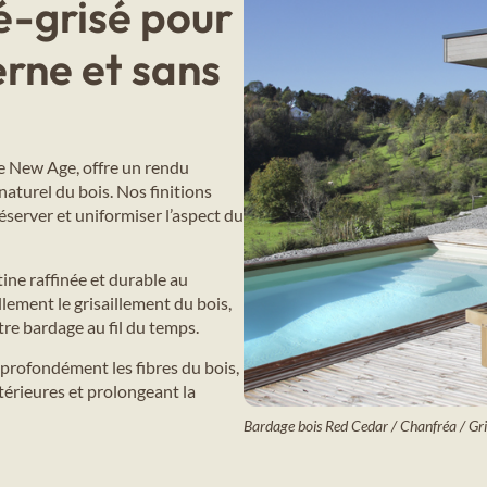
é-grisé pour
rne et sans
me New Age, offre un rendu
naturel du bois. Nos finitions
server et uniformiser l’aspect du
tine raffinée et durable au
ement le grisaillement du bois,
re bardage au fil du temps.
profondément les fibres du bois,
térieures et prolongeant la
Bardage bois Red Cedar / Chanfréa / Gri