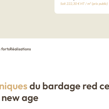
Soit 222,30 € HT / m² (prix public)
 forts
Réalisations
niques
du bardage red c
é new age