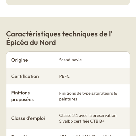
New Age
Bardage bois brûlé
Vintage
Caractéristiques techniques de l'
Épicéa du Nord
Bardage bois brut
Origine
Authentic
Scandinavie
Certification
PEFC
Bardage bois peint
Colors
Finitions
Finitions de type saturateurs &
proposées
peintures
Bardage bois montagne
Classe 3.1 avec la préservation
Montagne
Classe d'emploi
Sivalbp certifiée CTB B+