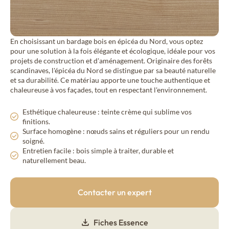
Mon projet bois
Lambris bois sec
Mélèze
Drywood
Mélèze Thermo
Contact
En choisissant un bardage bois en épicéa du Nord, vous optez
pour une solution à la fois élégante et écologique, idéale pour vos
Pin du Nord Thermo
Lambris bois étuvé
projets de construction et d'aménagement. Originaire des forêts
Steamwood
scandinaves, l'épicéa du Nord se distingue par sa beauté naturelle
Douglas
et sa durabilité. Ce matériau apporte une touche authentique et
chaleureuse à vos façades, tout en respectant l'environnement.
Épicéa du Nord
Actualités & Conseils
FR
Esthétique chaleureuse : teinte crème qui sublime vos
Épicéa du Nord Thermo
finitions.
Surface homogène : nœuds sains et réguliers pour un rendu
Épicéa des Alpes Thermo
soigné.
Entretien facile : bois simple à traiter, durable et
Nos collections de bardages bois extérieur
naturellement beau.
Bardage bois tons bois
Élégance
Contacter un expert
Fiches Essence
Bardage bois pré-grisé